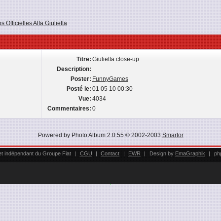
s Officielles Alfa Giulietta
Titre:
Giulietta close-up
Description:
Poster:
FunnyGames
Posté le:
01 05 10 00:30
Vue:
4034
Commentaires:
0
Powered by Photo Album 2.0.55 © 2002-2003
Smartor
l et indépendant du Groupe Fiat
|
CGU
|
Contact
|
EWR
|
Design by
EmaGraphik
|
ph