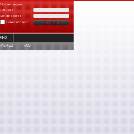
Créer un compte
Pseudo :
Mot de passe :
Connexion auto
IENS
EMBRES
FAQ