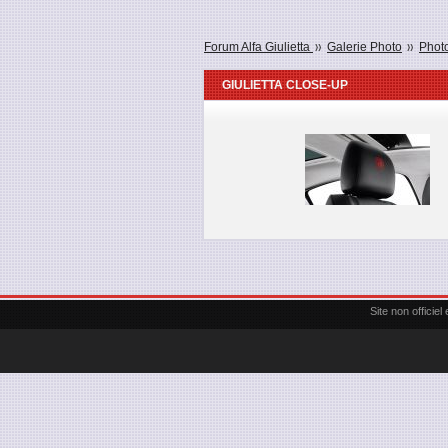
Forum Alfa Giulietta
Galerie Photo
Photo
GIULIETTA CLOSE-UP
Site non officie